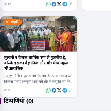
टीमअपर नगर आयुक्त शिशिर &nbsp;कुमार 2 दिन…
17
धर्म-संस्कृति
तुलसी न केवल धार्मिक रूप से पूजनीय है,
बल्कि इसका वैज्ञानिक और औषधीय महत्व
भी अत्यधिक
अन्नपूर्णा ने किया तुलसी की पौध का वितरणआगरा। भारत
विकास परिषद अन्नपूर्णा शाखा की ओर से संस्कृति माह के
अंतर्गत तुलसी की पौध का वितरण जीवनी मण्डी स्थित…
9
टिप्पणियाँ (0)