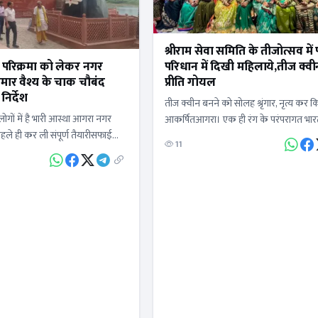
श्रीराम सेवा समिति के तीजोत्सव में
र परिक्रमा को लेकर नगर
परिधान में दिखी महिलाये,तीज क्व
ुमार वैश्य के चाक चौबंद
प्रीति गोयल
निर्देश
तीज क्वीन बनने को सोलह श्रृंगार, नृत्य कर क
लोगों में है भारी आस्था आगरा नगर
आकर्षितआगरा। एक ही रंग के परंपरागत भार
 पहले ही कर ली संपूर्ण तैयारीसफाई
में भारतीय संस्कृति का परचम लहराती हुई महि
11
ूर्ति की व्यवस्था प्रकाश…
प्रतीत हो…