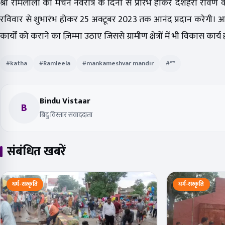
श्री रामलीला का मंचन नवरात्र के दिनों से प्रारंभ होकर दशहरा रावण वध
रविवार से शुभारंभ होकर 25 अक्टूबर 2023 तक आनंद प्रदान करेगी। 
कार्यों को कराने का ज़िम्मा उठाए जिससे ग्रामीण क्षेत्रों में भी विकास
#katha
#Ramleela
#mankameshvar mandir
#**
Bindu Vistaar
B
बिंदु विस्तार संवाददाता
संबंधित खबरें
धर्म-संस्कृति
धर्म-संस्कृति