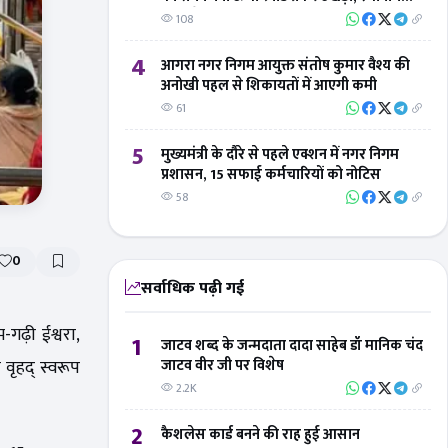
लोगों ने 'बिंदु विस्तार न्यूज' का जताया आभार
108
4
आगरा नगर निगम आयुक्त संतोष कुमार वैश्य की
अनोखी पहल से शिकायतों में आएगी कमी
61
5
मुख्यमंत्री के दौरे से पहले एक्शन में नगर निगम
प्रशासन, 15 सफाई कर्मचारियों को नोटिस
58
0
सर्वाधिक पढ़ी गई
गढ़ी ईश्वरा,
1
जाटव शब्द के जन्मदाता दादा साहेब डॉ मानिक चंद
वृहद् स्वरूप
जाटव वीर जी पर विशेष
2.2K
2
कैशलेस कार्ड बनने की राह हुई आसान