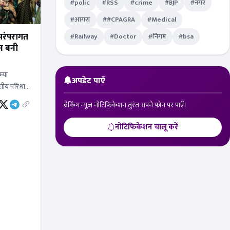
#polic
#RSS
#crime
#BJP
#नगर
#आगरा
##CPAGRA
#Medical
 परंपरागत
#Railway
#Doctor
#निगम
#bsa
ीन बनी
िया
अपडेट पाएँ
तीय परिधान
लाएं ऐसे
ब्रेकिंग न्यूज़ नोटिफिकेशन तुरंत अपने फ़ोन पर पाएँ।
नोटिफिकेशन चालू करें