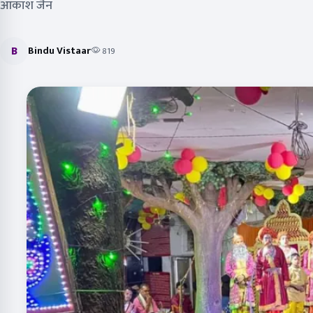
आकाश जैन
B
Bindu Vistaar
819