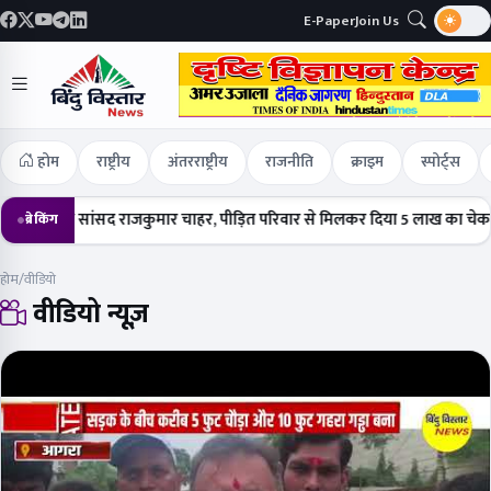
E-Paper
Join Us
होम
राष्ट्रीय
अंतरराष्ट्रीय
राजनीति
क्राइम
स्पोर्ट्स
हुंचे सांसद राजकुमार चाहर, पीड़ित परिवार से मिलकर दिया 5 लाख का चेक
हर्षोल
ब्रेकिंग
होम
/
वीडियो
वीडियो न्यूज़