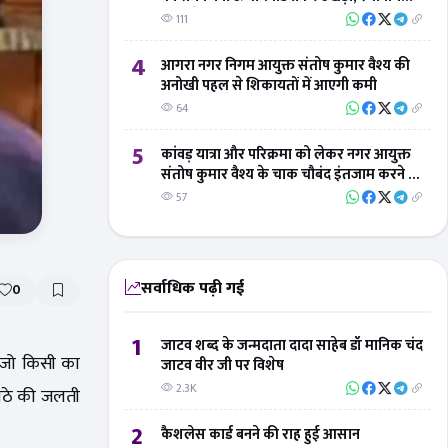
लोगों ने 'बिंदु विस्तार न्यूज' का जताया आभार
111
4
आगरा नगर निगम आयुक्त संतोष कुमार वैश्य की
अनोखी पहल से शिकायतों में आएगी कमी
64
5
कांवड़ यात्रा और परिक्रमा को लेकर नगर आयुक्त
संतोष कुमार वैश्य के चाक चौबंद इंतजाम करने के
निर्देश
57
सर्वाधिक पढ़ी गई
0
1
जाटव शब्द के जन्मदाता दादा साहेब डॉ मानिक चंद
ा। जो किसी का
जाटव वीर जी पर विशेष
2.3K
पेठे की जलती
2
कैशलेस कार्ड बनने की राह हुई आसान