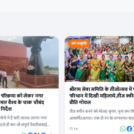
धर्म-संस्कृति
श्रीराम सेवा समिति के तीजोत्सव में
र परिक्रमा को लेकर नगर
परिधान में दिखी महिलाये,तीज क्व
ुमार वैश्य के चाक चौबंद
प्रीति गोयल
निर्देश
तीज क्वीन बनने को सोलह श्रृंगार, नृत्य कर क
लोगों में है भारी आस्था आगरा नगर
आकर्षितआगरा। एक ही रंग के परंपरागत भार
 पहले ही कर ली संपूर्ण तैयारीसफाई
में भारतीय संस्कृति का परचम लहराती हुई महि
14
ूर्ति की व्यवस्था प्रकाश…
प्रतीत हो…