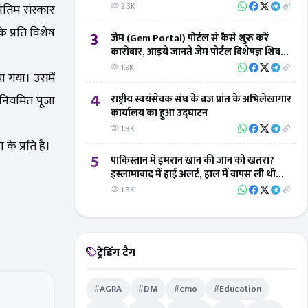
ंतिम संस्कार
2.3K
े प्रति विशेष
3
जेम (Gem Portal) पोर्टल से कैसे शुरू करें
कारोबार, आइये जानते जेम पोर्टल विशेषज्ञ शिवम्
तिवारी से
1.9K
ा गया। उसमें
4
ी नियमित पूजा
राष्ट्रीय स्वयंसेवक संघ के ब्रज प्रांत के अभिलेखागार
कार्यालय का हुआ उद्घाटन
1.8K
 के प्रति है।
5
पाकिस्तान में इमरान खान की जान को खतरा?
इस्लामाबाद में हाई अलर्ट, हाल में वापस ली थी
सुरक्षा
1.8K
ट्रेंडिंग टैग
#AGRA
#DM
#cmo
#Education