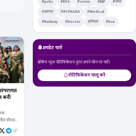
#polic
#RSS
#crime
#BJP
#नगर
#आगरा
##CPAGRA
#Medical
#Railway
#Doctor
#निगम
#bsa
अपडेट पाएँ
ब्रेकिंग न्यूज़ नोटिफिकेशन तुरंत अपने फ़ोन पर पाएँ।
नोटिफिकेशन चालू करें
 परंपरागत
ीन बनी
िया
तीय परिधान
लाएं ऐसे