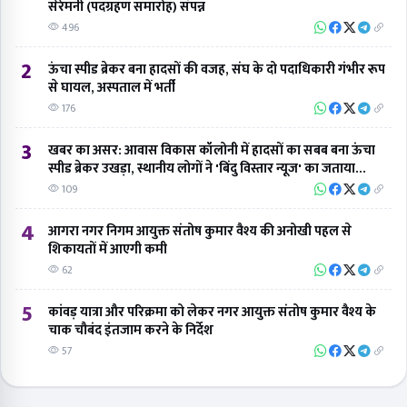
सेरेमनी (पदग्रहण समारोह) संपन्न
496
2
ऊंचा स्पीड ब्रेकर बना हादसों की वजह, संघ के दो पदाधिकारी गंभीर रूप
से घायल, अस्पताल में भर्ती
176
3
खबर का असर: आवास विकास कॉलोनी में हादसों का सबब बना ऊंचा
स्पीड ब्रेकर उखड़ा, स्थानीय लोगों ने 'बिंदु विस्तार न्यूज' का जताया
आभार
109
4
आगरा नगर निगम आयुक्त संतोष कुमार वैश्य की अनोखी पहल से
शिकायतों में आएगी कमी
62
5
कांवड़ यात्रा और परिक्रमा को लेकर नगर आयुक्त संतोष कुमार वैश्य के
चाक चौबंद इंतजाम करने के निर्देश
57