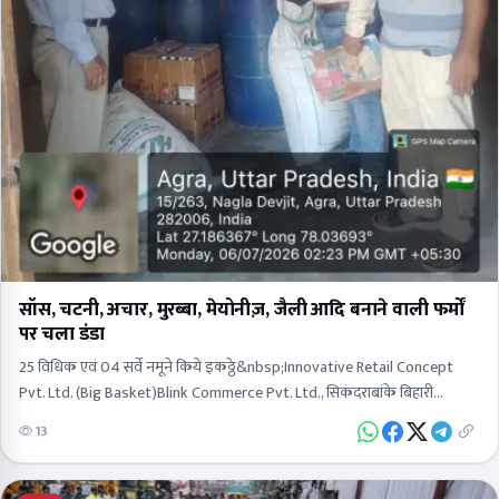
सॉस, चटनी, अचार, मुरब्बा, मेयोनीज़, जैली आदि बनाने वाली फर्मों
पर चला डंडा
25 विधिक एवं 04 सर्वे नमूने किये इकठ्ठे&nbsp;Innovative Retail Concept
Pvt. Ltd. (Big Basket)Blink Commerce Pvt. Ltd., सिकंदराबांके बिहारी
इंटरनेशनल&nbsp;साई एग्रो एंड फूड वर्क्स प्रा. लि., खड़वई, रनकताInstakart…
13