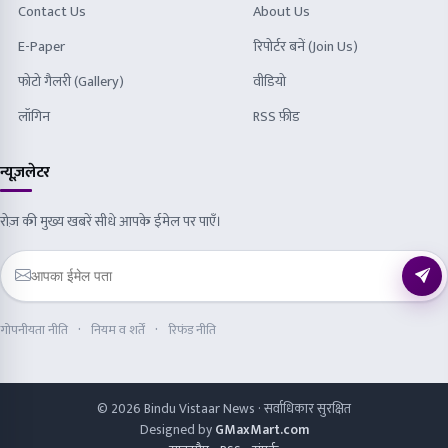
Contact Us
About Us
E-Paper
रिपोर्टर बनें (Join Us)
फोटो गैलरी (Gallery)
वीडियो
लॉगिन
RSS फ़ीड
न्यूज़लेटर
रोज़ की मुख्य खबरें सीधे आपके ईमेल पर पाएँ।
गोपनीयता नीति
नियम व शर्तें
रिफंड नीति
© 2026 Bindu Vistaar News · सर्वाधिकार सुरक्षित
Designed by
GMaxMart.com