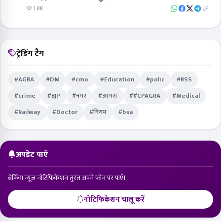
1.8K
ट्रेंडिंग टैग
#AGRA
#DM
#cmo
#Education
#polic
#RSS
#crime
#BJP
#नगर
#आगरा
##CPAGRA
#Medical
#Railway
#Doctor
#निगम
#bsa
अपडेट पाएँ
ब्रेकिंग न्यूज़ नोटिफिकेशन तुरंत अपने फ़ोन पर पाएँ।
नोटिफिकेशन चालू करें