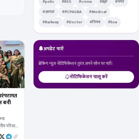
#polic
#RSS
#crime
#BJP
#नगर
#आगरा
##CPAGRA
#Medical
#Railway
#Doctor
#निगम
#bsa
अपडेट पाएँ
ब्रेकिंग न्यूज़ नोटिफिकेशन तुरंत अपने फ़ोन पर पाएँ।
नोटिफिकेशन चालू करें
 परंपरागत
ीन बनी
िया
तीय परिधान
लाएं ऐसे