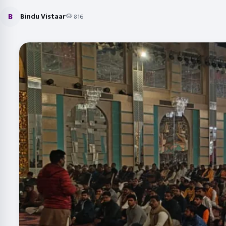
B
Bindu Vistaar
816