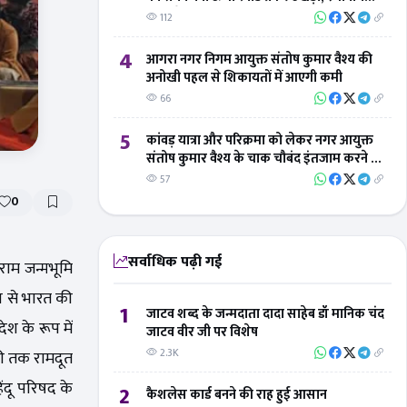
लोगों ने 'बिंदु विस्तार न्यूज' का जताया आभार
112
4
आगरा नगर निगम आयुक्त संतोष कुमार वैश्य की
अनोखी पहल से शिकायतों में आएगी कमी
66
5
कांवड़ यात्रा और परिक्रमा को लेकर नगर आयुक्त
संतोष कुमार वैश्य के चाक चौबंद इंतजाम करने के
निर्देश
57
0
सर्वाधिक पढ़ी गई
राम जन्मभूमि
ाण से भारत की
1
जाटव शब्द के जन्मदाता दादा साहेब डॉ मानिक चंद
ेश के रूप में
जाटव वीर जी पर विशेष
2.3K
री तक रामदूत
िंदू परिषद के
2
कैशलेस कार्ड बनने की राह हुई आसान