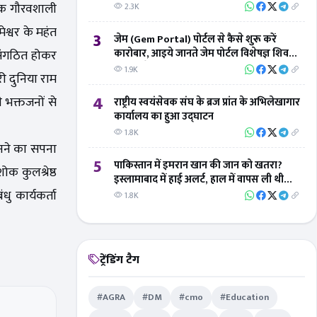
 एक गौरवशाली
2.3K
्वर के महंत
3
जेम (Gem Portal) पोर्टल से कैसे शुरू करें
कारोबार, आइये जानते जेम पोर्टल विशेषज्ञ शिवम्
 संगठित होकर
तिवारी से
1.9K
 दुनिया राम
4
 भक्तजनों से
राष्ट्रीय स्वयंसेवक संघ के ब्रज प्रांत के अभिलेखागार
कार्यालय का हुआ उद्घाटन
1.8K
बनने का सपना
5
पाकिस्तान में इमरान खान की जान को खतरा?
ोक कुलश्रेष्ठ
इस्लामाबाद में हाई अलर्ट, हाल में वापस ली थी
सुरक्षा
ु कार्यकर्ता
1.8K
ट्रेंडिंग टैग
#AGRA
#DM
#cmo
#Education