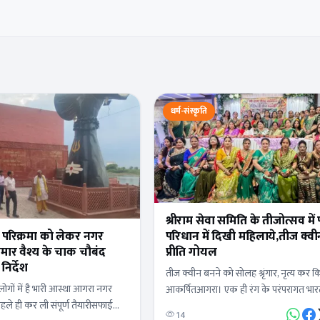
धर्म-संस्कृति
श्रीराम सेवा समिति के तीजोत्सव में
र परिक्रमा को लेकर नगर
परिधान में दिखी महिलाये,तीज क्व
ुमार वैश्य के चाक चौबंद
प्रीति गोयल
निर्देश
तीज क्वीन बनने को सोलह श्रृंगार, नृत्य कर क
लोगों में है भारी आस्था आगरा नगर
आकर्षितआगरा। एक ही रंग के परंपरागत भार
 पहले ही कर ली संपूर्ण तैयारीसफाई
में भारतीय संस्कृति का परचम लहराती हुई महि
14