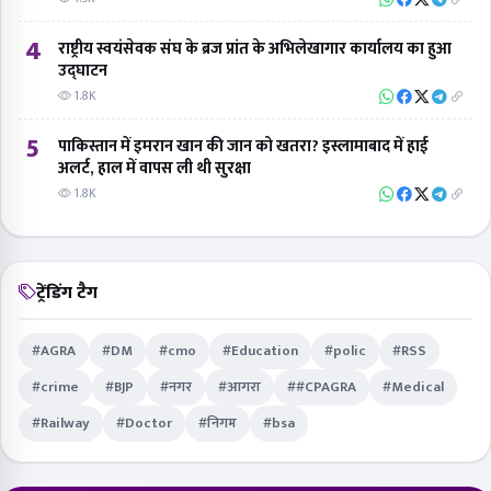
4
राष्ट्रीय स्वयंसेवक संघ के ब्रज प्रांत के अभिलेखागार कार्यालय का हुआ
उद्घाटन
1.8K
5
पाकिस्तान में इमरान खान की जान को खतरा? इस्लामाबाद में हाई
अलर्ट, हाल में वापस ली थी सुरक्षा
1.8K
ट्रेंडिंग टैग
#AGRA
#DM
#cmo
#Education
#polic
#RSS
#crime
#BJP
#नगर
#आगरा
##CPAGRA
#Medical
#Railway
#Doctor
#निगम
#bsa