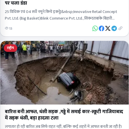
पर चला डंडा
25 विधिक एवं 04 सर्वे नमूने किये इकठ्ठे&nbsp;Innovative Retail Concept
Pvt. Ltd. (Big Basket)Blink Commerce Pvt. Ltd., सिकंदराबांके बिहारी
इंटरनेशनल&nbsp;साई एग्रो एंड फूड वर्क्स प्रा. लि., खड़वई, रनकताInstakart…
13
राष्ट्रीय
बारिश बनी आफत, धंसी सड़क ,गड्ढे में समाई कार-स्कूटी गाजियाबाद
में सड़क धंसी, बड़ा हादसा टला
लगातार हो रही बारिश अब सिर्फ राहत नहीं, बल्कि कई शहरों में आफत बनती जा रही है।