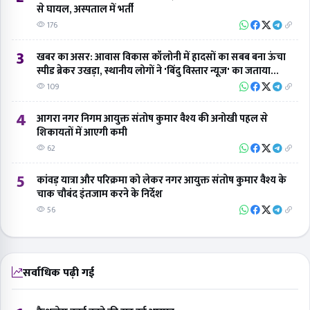
56
सर्वाधिक पढ़ी गई
1
कैशलेस कार्ड बनने की राह हुई आसान
2.3K
2
जाटव शब्द के जन्मदाता दादा साहेब डॉ मानिक चंद जाटव वीर जी पर
विशेष
2.3K
3
जेम (Gem Portal) पोर्टल से कैसे शुरू करें कारोबार, आइये जानते
जेम पोर्टल विशेषज्ञ शिवम् तिवारी से
1.9K
4
राष्ट्रीय स्वयंसेवक संघ के ब्रज प्रांत के अभिलेखागार कार्यालय का हुआ
उद्घाटन
1.8K