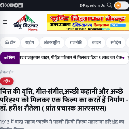
E-Paper
Join Us
होम
राष्ट्रीय
अंतरराष्ट्रीय
राजनीति
क्राइम
स्पोर्ट्स
ांसद राजकुमार चाहर, पीड़ित परिवार से मिलकर दिया 5 लाख का चेक
हर्षोल्लास क
ब्रेकिंग
होम
/
राष्ट्रीय
राष्ट्रीय
चित्त की वृत्ति, गीत-संगीत,अच्छी कहानी और अच्छे
परिदृश्य को मिलकर एक फिल्म का करतें हैं निर्माण -
डाॅ. हरीश रौतेला ( प्रांत प्रचारक आरएसएस)
1913 में दादा सहाब फाल्के ने पहली हिन्दी फिल्म महाराजा हरिश्चंद्र का