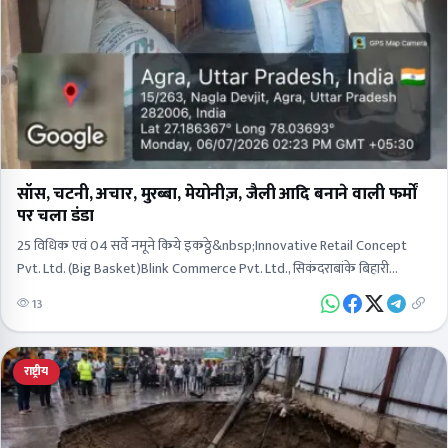
सॉस, चटनी, अचार, मुरब्बा, मेयोनीज़, जैली आदि बनाने वाली फर्मों
पर चला डंडा
25 विधिक एवं 04 सर्वे नमूने किये इकठ्ठे&nbsp;Innovative Retail Concept
Pvt. Ltd. (Big Basket)Blink Commerce Pvt. Ltd., सिकंदराबांके बिहारी
इंटरनेशनल&nbsp;साई एग्रो एंड फूड वर्क्स प्रा. लि., खड़वई, रनकताInstakart…
13
राष्ट्रीय