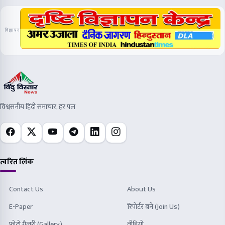
त्वरित लिंक
Contact Us
About Us
E-Paper
रिपोर्टर बनें (Join Us)
फोटो गैलरी (Gallery)
वीडियो
लॉगिन
RSS फ़ीड
न्यूज़लेटर
रोज़ की मुख्य खबरें सीधे आपके ईमेल पर पाएँ।
गोपनीयता नीति
नियम व शर्तें
रिफंड नीति