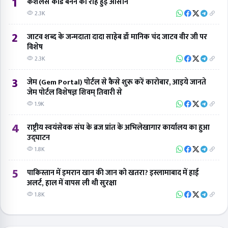
5
पाकिस्तान में इमरान खान की जान को खतरा? इस्लामाबाद में हाई
अलर्ट, हाल में वापस ली थी सुरक्षा
1.8K
ट्रेंडिंग टैग
#AGRA
#DM
#cmo
#Education
#polic
#RSS
#crime
#BJP
#नगर
#आगरा
##CPAGRA
#Medical
#Railway
#Doctor
#निगम
#bsa
अपडेट पाएँ
ब्रेकिंग न्यूज़ नोटिफिकेशन तुरंत अपने फ़ोन पर पाएँ।