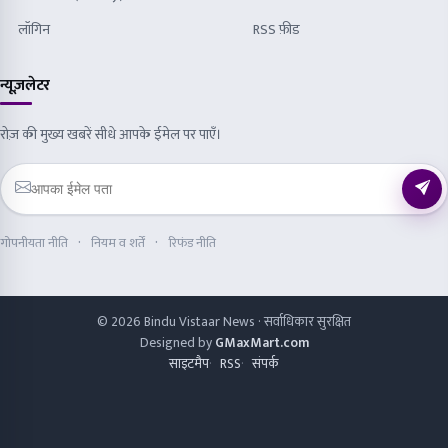
लॉगिन
RSS फ़ीड
न्यूज़लेटर
रोज़ की मुख्य खबरें सीधे आपके ईमेल पर पाएँ।
गोपनीयता नीति
नियम व शर्तें
रिफंड नीति
© 2026 Bindu Vistaar News · सर्वाधिकार सुरक्षित
Designed by
GMaxMart.com
साइटमैप
RSS
संपर्क