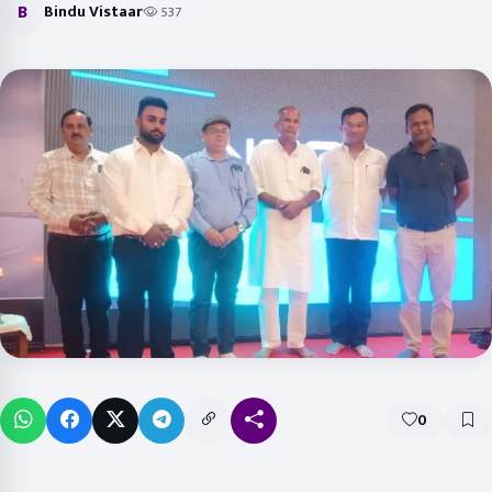
B
Bindu Vistaar
537
0