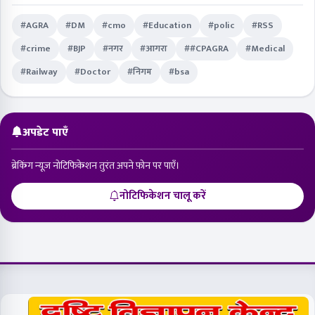
#AGRA
#DM
#cmo
#Education
#polic
#RSS
#crime
#BJP
#नगर
#आगरा
##CPAGRA
#Medical
#Railway
#Doctor
#निगम
#bsa
अपडेट पाएँ
ब्रेकिंग न्यूज़ नोटिफिकेशन तुरंत अपने फ़ोन पर पाएँ।
नोटिफिकेशन चालू करें