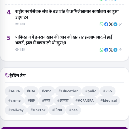
4
राष्ट्रीय स्वयंसेवक संघ के ब्रज प्रांत के अभिलेखागार कार्यालय का हुआ
उद्घाटन
1.8K
5
पाकिस्तान में इमरान खान की जान को खतरा? इस्लामाबाद में हाई
अलर्ट, हाल में वापस ली थी सुरक्षा
1.8K
ट्रेंडिंग टैग
#AGRA
#DM
#cmo
#Education
#polic
#RSS
#crime
#BJP
#नगर
#आगरा
##CPAGRA
#Medical
#Railway
#Doctor
#निगम
#bsa