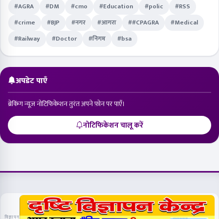
#AGRA
#DM
#cmo
#Education
#polic
#RSS
#crime
#BJP
#नगर
#आगरा
##CPAGRA
#Medical
#Railway
#Doctor
#निगम
#bsa
अपडेट पाएँ
ब्रेकिंग न्यूज़ नोटिफिकेशन तुरंत अपने फ़ोन पर पाएँ।
नोटिफिकेशन चालू करें
विज्ञापन