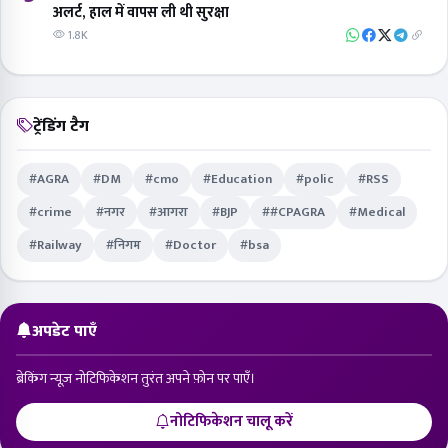
अलर्ट, हाल में वापस ली थी सुरक्षा
1.8K
ट्रेंडिंग टैग
#AGRA
#DM
#cmo
#Education
#polic
#RSS
#crime
#नगर
#आगरा
#BJP
##CPAGRA
#Medical
#Railway
#निगम
#Doctor
#bsa
अपडेट पाएँ
ब्रेकिंग न्यूज़ नोटिफिकेशन तुरंत अपने फ़ोन पर पाएँ।
नोटिफिकेशन चालू करें