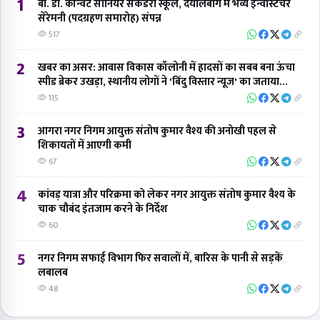
1
बी. डी. कॉन्वेंट सीनियर सेकेंडरी स्कूल, दयालबाग में भव्य इन्वेस्टिचर
सेरेमनी (पदग्रहण समारोह) संपन्न
517
2
खबर का असर: आवास विकास कॉलोनी में हादसों का सबब बना ऊंचा
स्पीड ब्रेकर उखड़ा, स्थानीय लोगों ने 'बिंदु विस्तार न्यूज' का जताया
आभार
115
3
आगरा नगर निगम आयुक्त संतोष कुमार वैश्य की अनोखी पहल से
शिकायतों में आएगी कमी
67
4
कांवड़ यात्रा और परिक्रमा को लेकर नगर आयुक्त संतोष कुमार वैश्य के
चाक चौबंद इंतजाम करने के निर्देश
60
5
नगर निगम सफाई विभाग फिर सवालों में, बारिस के पानी से सड़कें
लबालब
48