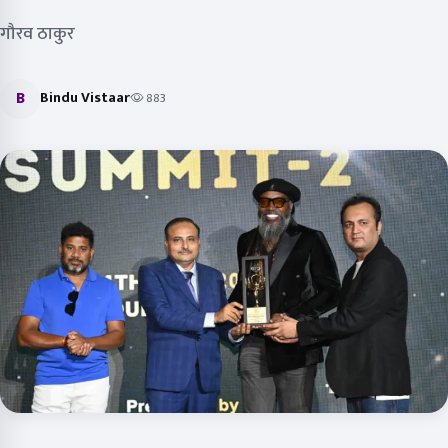
गौरव ठाकुर
B
Bindu Vistaar
883