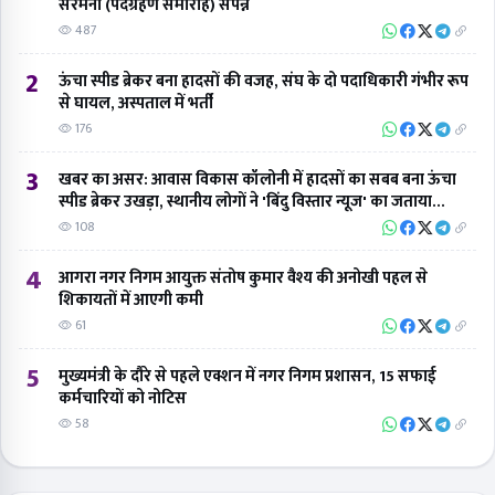
सेरेमनी (पदग्रहण समारोह) संपन्न
487
2
ऊंचा स्पीड ब्रेकर बना हादसों की वजह, संघ के दो पदाधिकारी गंभीर रूप
से घायल, अस्पताल में भर्ती
176
3
खबर का असर: आवास विकास कॉलोनी में हादसों का सबब बना ऊंचा
स्पीड ब्रेकर उखड़ा, स्थानीय लोगों ने 'बिंदु विस्तार न्यूज' का जताया
आभार
108
4
आगरा नगर निगम आयुक्त संतोष कुमार वैश्य की अनोखी पहल से
शिकायतों में आएगी कमी
61
5
मुख्यमंत्री के दौरे से पहले एक्शन में नगर निगम प्रशासन, 15 सफाई
कर्मचारियों को नोटिस
58