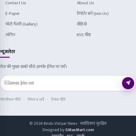
Contact Us
About Us
E-Paper
रिपोर्टर बनें (Join Us)
फोटो गैलरी (Gallery)
वीडियो
लॉगिन
RSS फ़ीड
न्यूज़लेटर
रोज़ की मुख्य खबरें सीधे आपके ईमेल पर पाएँ।
गोपनीयता नीति
नियम व शर्तें
रिफंड नीति
© 2026 Bindu Vistaar News · सर्वाधिकार सुरक्षित
Designed by
GMaxMart.com