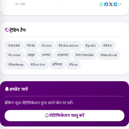
1.8K
ट्रेंडिंग टैग
#AGRA
#DM
#cmo
#Education
#polic
#RSS
#crime
#BJP
#नगर
#आगरा
##CPAGRA
#Medical
#Railway
#Doctor
#निगम
#bsa
अपडेट पाएँ
ब्रेकिंग न्यूज़ नोटिफिकेशन तुरंत अपने फ़ोन पर पाएँ।
नोटिफिकेशन चालू करें