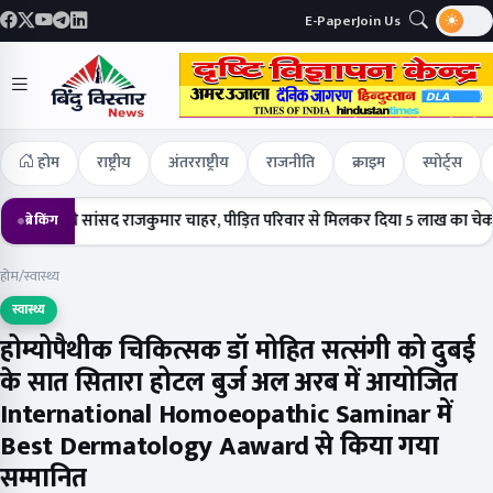
E-Paper
Join Us
होम
राष्ट्रीय
अंतरराष्ट्रीय
राजनीति
क्राइम
स्पोर्ट्स
पहुंचे सांसद राजकुमार चाहर, पीड़ित परिवार से मिलकर दिया 5 लाख का चेक
हर्ष
ब्रेकिंग
होम
/
स्वास्थ्य
स्वास्थ्य
होम्योपैथीक चिकित्सक डॉ मोहित सत्संगी को दुबई
के सात सितारा होटल बुर्ज अल अरब में आयोजित
International Homoeopathic Saminar में
Best Dermatology Aaward से किया गया
सम्मानित