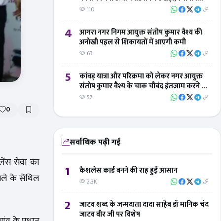
लोगों ने 'बिंदु विस्तार न्यूज' का जताया आभार
110
4
आगरा नगर निगम आयुक्त संतोष कुमार वैश्य की
अनोखी पहल से शिकायतों में आएगी कमी
63
5
कांवड़ यात्रा और परिक्रमा को लेकर नगर आयुक्त
संतोष कुमार वैश्य के चाक चौबंद इंतजाम करने के
निर्देश
57
0
सर्वाधिक पढ़ी गई
ेंस सेवा का
1
कैशलेस कार्ड बनने की राह हुई आसान
ले के सेंथिल
2.3K
2
जाटव शब्द के जन्मदाता दादा साहेब डॉ मानिक चंद
जाटव वीर जी पर विशेष