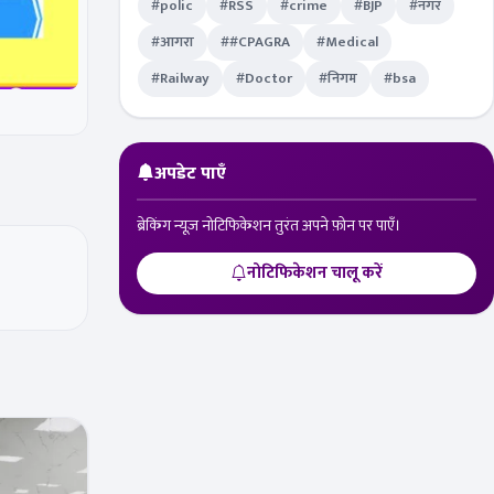
#polic
#RSS
#crime
#BJP
#नगर
#आगरा
##CPAGRA
#Medical
#Railway
#Doctor
#निगम
#bsa
अपडेट पाएँ
ब्रेकिंग न्यूज़ नोटिफिकेशन तुरंत अपने फ़ोन पर पाएँ।
नोटिफिकेशन चालू करें