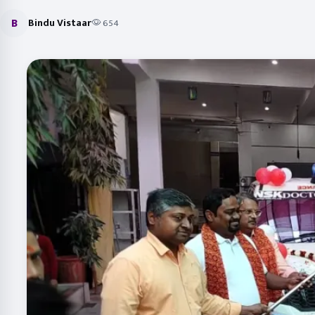
B
Bindu Vistaar
654