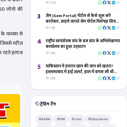
ांव के प्रधान
2.3K
ब 50 लोगो की
3
जेम (Gem Portal) पोर्टल से कैसे शुरू करें
कारोबार, आइये जानते जेम पोर्टल विशेषज्ञ शिवम्
तिवारी से
1.9K
के माध्यम से
4
राष्ट्रीय स्वयंसेवक संघ के ब्रज प्रांत के अभिलेखागार
ं, जिससे मरीज
कार्यालय का हुआ उद्घाटन
मय रहते इलाज
1.8K
5
पाकिस्तान में इमरान खान की जान को खतरा?
इस्लामाबाद में हाई अलर्ट, हाल में वापस ली थी
सुरक्षा
1.8K
ट्रेंडिंग टैग
#AGRA
#DM
#cmo
#Education