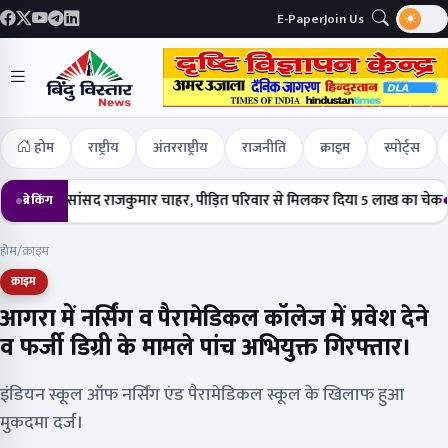
E-Paper
Join Us
होम
राष्ट्रीय
अंतरराष्ट्रीय
राजनीति
क्राइम
स्पोर्ट्स
ंचे सांसद राजकुमार चाहर, पीड़ित परिवार से मिलकर दिया 5 लाख का चेक
हर्षोल्ल
ब्रेकिंग
होम
/
क्राइम
क्राइम
आगरा में नर्सिंग व पैरामेडिकल कॉलेज में प्रवेश देने
व फर्जी डिग्री के मामले पांच अभियुक्त गिरफ्तार।
इंडियन स्कूल ऑफ नर्सिंग एंड पैरामेडिकल स्कूल के खिलाफ हुआ
मुकदमा दर्ज।