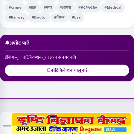
#crime
#BJP
#नगर
#आगरा
##CPAGRA
#Medical
#Railway
#Doctor
#निगम
#bsa
अपडेट पाएँ
ब्रेकिंग न्यूज़ नोटिफिकेशन तुरंत अपने फ़ोन पर पाएँ।
नोटिफिकेशन चालू करें
विज्ञापन