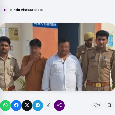
B
Bindu Vistaar
1.3K
0