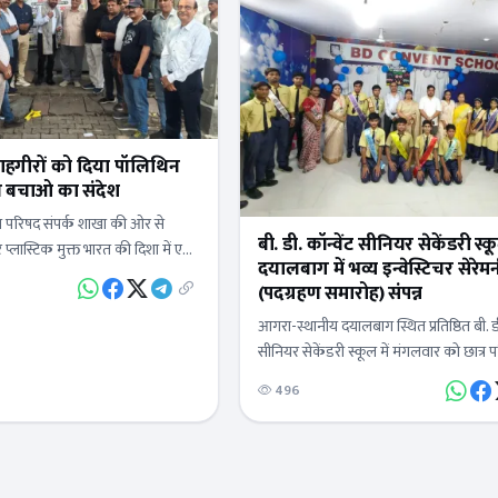
 राहगीरों को दिया पॉलिथिन
ण बचाओ का संदेश
परिषद संपर्क शाखा की ओर से
बी. डी. कॉन्वेंट सीनियर सेकेंडरी स्क
 प्लास्टिक मुक्त भारत की दिशा में एक
दयालबाग में भव्य इन्वेस्टिचर सेरेम
े के थैलों का वितरण बल्केश्वर…
(पदग्रहण समारोह) संपन्न
आगरा-स्थानीय दयालबाग स्थित प्रतिष्ठित बी. डी
सीनियर सेकेंडरी स्कूल में मंगलवार को छात्र 
नवनिर्वाचित पदाधिकारियों के सम्मान में एक अ
496
गरिमामय एवं भव्य "इन्वेस्टिचर सेरेमनी"…