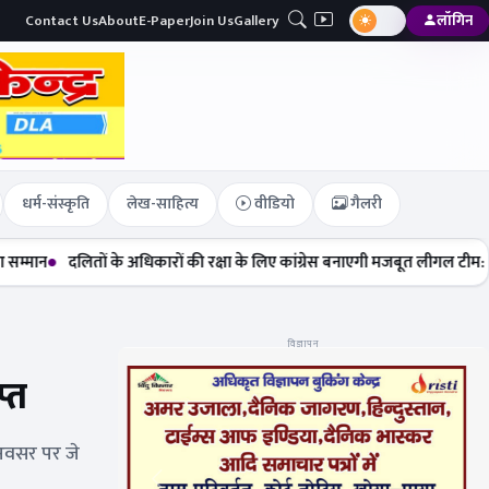
Contact Us
About
E-Paper
Join Us
Gallery
लॉगिन
धर्म-संस्कृति
लेख-साहित्य
वीडियो
गैलरी
लितों के अधिकारों की रक्षा के लिए कांग्रेस बनाएगी मजबूत लीगल टीम: मेघा सेहरा
विज्ञापन
प्त
े अवसर पर जे