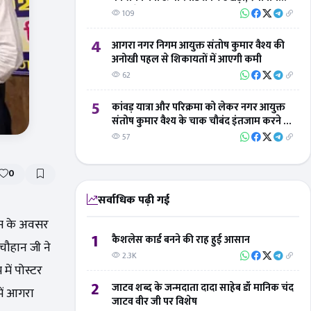
लोगों ने 'बिंदु विस्तार न्यूज' का जताया आभार
109
4
आगरा नगर निगम आयुक्त संतोष कुमार वैश्य की
अनोखी पहल से शिकायतों में आएगी कमी
62
5
कांवड़ यात्रा और परिक्रमा को लेकर नगर आयुक्त
संतोष कुमार वैश्य के चाक चौबंद इंतजाम करने के
निर्देश
57
0
सर्वाधिक पढ़ी गई
िवस के अवसर
1
कैशलेस कार्ड बनने की राह हुई आसान
 चौहान जी ने
2.3K
 में पोस्टर
2
जाटव शब्द के जन्मदाता दादा साहेब डॉ मानिक चंद
में आगरा
जाटव वीर जी पर विशेष