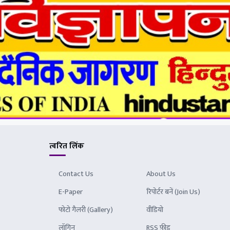
त्वरित लिंक
Contact Us
About Us
E-Paper
रिपोर्टर बनें (Join Us)
फोटो गैलरी (Gallery)
वीडियो
लॉगिन
RSS फ़ीड