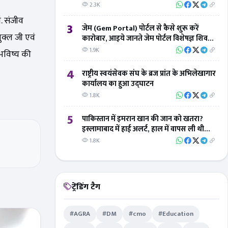
2.3K
. संजीव
3
जेम (Gem Portal) पोर्टल से कैसे शुरू करें
ुक्ल जी एवं
कारोबार, आइये जानते जेम पोर्टल विशेषज्ञ शिवम्
तिवारी से
1.9K
 भविष्य की
4
राष्ट्रीय स्वयंसेवक संघ के ब्रज प्रांत के अभिलेखागार
कार्यालय का हुआ उद्घाटन
1.8K
5
पाकिस्तान में इमरान खान की जान को खतरा?
इस्लामाबाद में हाई अलर्ट, हाल में वापस ली थी
सुरक्षा
1.8K
ट्रेंडिंग टैग
#AGRA
#DM
#cmo
#Education