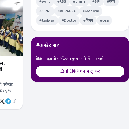
#polic
#RSS
#crime
#BJP
#नगर
#आगरा
##CPAGRA
#Medical
#Railway
#Doctor
#निगम
#bsa
अपडेट पाएँ
ब्रेकिंग न्यूज़ नोटिफिकेशन तुरंत अपने फ़ोन पर पाएँ।
ूल,
नी
नोटिफिकेशन चालू करें
. कॉन्वेंट
परिषद के
त्यंत