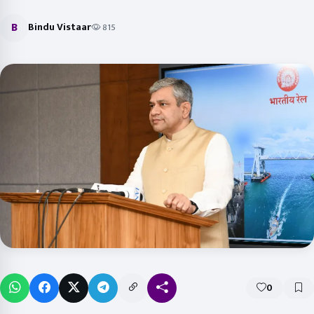
B
Bindu Vistaar
815
0