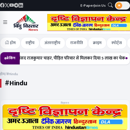
E-Paper
Join Us
होम
राष्ट्रीय
अंतरराष्ट्रीय
राजनीति
क्राइम
स्पोर्ट्स
ांसद राजकुमार चाहर, पीड़ित परिवार से मिलकर दिया 5 लाख का चेक
हर्षोल्लास क
ब्रेकिंग
होम
/
#Hindu
#Hindu
विज्ञापन