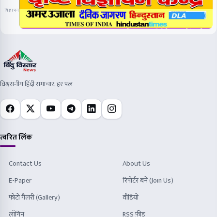
Contact Us
About Us
E-Paper
रिपोर्टर बनें (Join Us)
फोटो गैलरी (Gallery)
वीडियो
लॉगिन
RSS फ़ीड
न्यूज़लेटर
रोज़ की मुख्य खबरें सीधे आपके ईमेल पर पाएँ।
गोपनीयता नीति
नियम व शर्तें
रिफंड नीति
© 2026 Bindu Vistaar News · सर्वाधिकार सुरक्षित