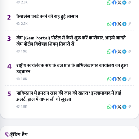
5
पाकिस्तान में इमरान खान की जान को खतरा? इस्लामाबाद में हाई
अलर्ट, हाल में वापस ली थी सुरक्षा
1.8K
ट्रेंडिंग टैग
#AGRA
#DM
#cmo
#Education
#polic
#RSS
#crime
#BJP
#नगर
#आगरा
##CPAGRA
#Medical
#Railway
#Doctor
#निगम
#bsa
अपडेट पाएँ
ब्रेकिंग न्यूज़ नोटिफिकेशन तुरंत अपने फ़ोन पर पाएँ।
नोटिफिकेशन चालू करें