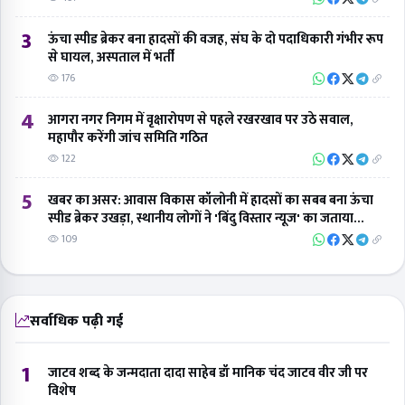
सर्वाधिक पढ़ी गई
1
जाटव शब्द के जन्मदाता दादा साहेब डॉ मानिक चंद जाटव वीर जी पर
विशेष
2.3K
2
कैशलेस कार्ड बनने की राह हुई आसान
2.2K
3
जेम (Gem Portal) पोर्टल से कैसे शुरू करें कारोबार, आइये जानते
जेम पोर्टल विशेषज्ञ शिवम् तिवारी से
1.9K
4
राष्ट्रीय स्वयंसेवक संघ के ब्रज प्रांत के अभिलेखागार कार्यालय का हुआ
उद्घाटन
1.8K