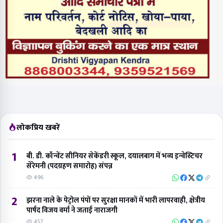
1
बी. डी. कॉन्वेंट सीनियर सेकेंडरी स्कूल, दयालबाग में भव्य इन्वेस्टिचर
सेरेमनी (पदग्रहण समारोह) संपन्न
496
2
झरना नाले के पेट्रोल पंपों पर सुरक्षा मानकों में भारी लापरवाही, क्षेत्रीय
पार्षद विजय वर्मा ने जताई नाराजगी
457
3
ऊंचा स्पीड ब्रेकर बना हादसों की वजह, संघ के दो पदाधिकारी गंभीर रूप
से घायल, अस्पताल में भर्ती
176
4
आगरा नगर निगम में वृक्षारोपण से पहले रखरखाव पर उठे सवाल,
महापौर करेंगी जांच समिति गठित
122
5
खबर का असर: आवास विकास कॉलोनी में हादसों का सबब बना ऊंचा
स्पीड ब्रेकर उखड़ा, स्थानीय लोगों ने 'बिंदु विस्तार न्यूज' का जताया
आभार
109