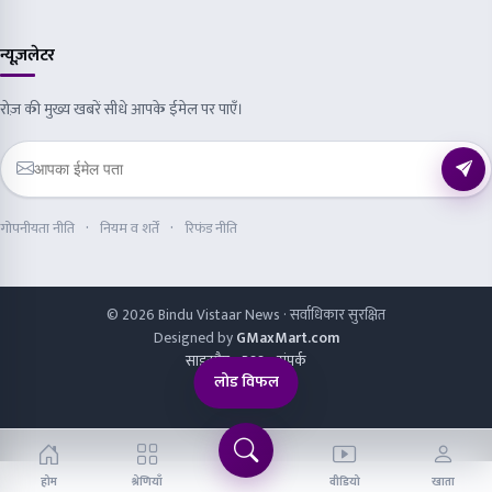
Designed by
GMaxMart.com
साइटमैप
RSS
संपर्क
होम
श्रेणियाँ
वीडियो
खाता