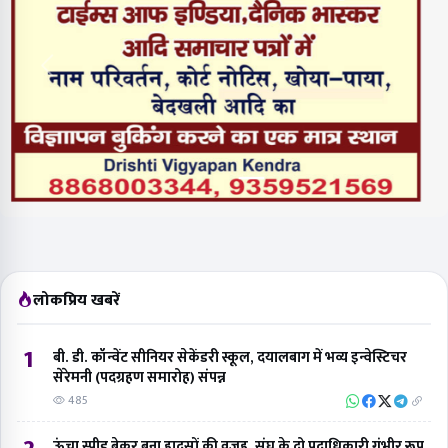
लोकप्रिय खबरें
1
बी. डी. कॉन्वेंट सीनियर सेकेंडरी स्कूल, दयालबाग में भव्य इन्वेस्टिचर
सेरेमनी (पदग्रहण समारोह) संपन्न
485
ऊंचा स्पीड ब्रेकर बना हादसों की वजह, संघ के दो पदाधिकारी गंभीर रूप