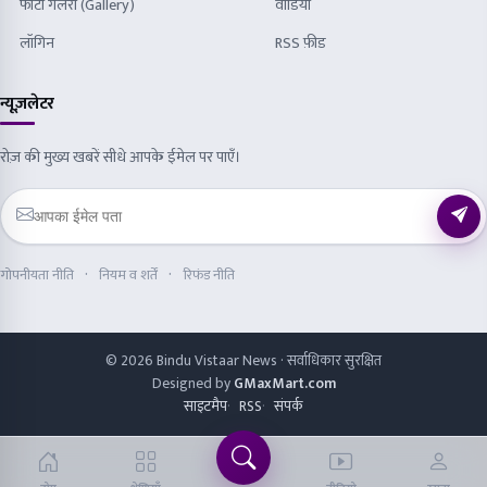
फोटो गैलरी (Gallery)
वीडियो
लॉगिन
RSS फ़ीड
न्यूज़लेटर
रोज़ की मुख्य खबरें सीधे आपके ईमेल पर पाएँ।
गोपनीयता नीति
नियम व शर्तें
रिफंड नीति
© 2026 Bindu Vistaar News · सर्वाधिकार सुरक्षित
Designed by
GMaxMart.com
साइटमैप
RSS
संपर्क