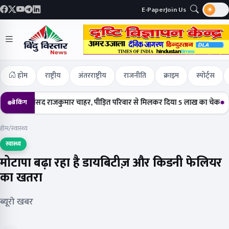
E-Paper
Join Us
होम
राष्ट्रीय
अंतरराष्ट्रीय
राजनीति
क्राइम
स्पोर्ट्स
चे सांसद राजकुमार चाहर, पीड़ित परिवार से मिलकर दिया 5 लाख का चेक
हर्षोल्ला
ब्रेकिंग
होम
/
स्वास्थ्य
स्वास्थ्य
मोटापा बढ़ा रहा है डायबिटीज़ और किडनी फेलियर
का खतरा
ब्यूरो खबर