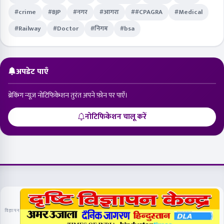
#crime
#BJP
#नगर
#आगरा
##CPAGRA
#Medical
#Railway
#Doctor
#निगम
#bsa
अपडेट पाएँ
ब्रेकिंग न्यूज़ नोटिफिकेशन तुरंत अपने फ़ोन पर पाएँ।
नोटिफिकेशन चालू करें
विज्ञापन