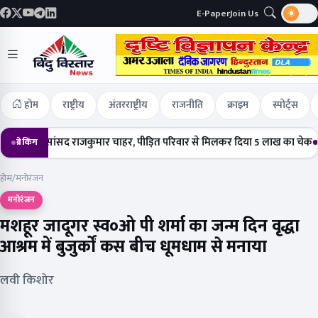
E-Paper
Join Us
होम
राष्ट्रीय
अंतरराष्ट्रीय
राजनीति
क्राइम
स्पोर्ट्स
ुंचे सांसद राजकुमार चाहर, पीड़ित परिवार से मिलकर दिया 5 लाख का चेक
हर्षोल
ब्रेकिंग
होम
/
मनोरंजन
मनोरंजन
मशहूर जादूगर स्व०ओ पी शर्मा का जन्म दिन वृद्धा
आश्रम में बुजुर्कों कस बीच धूमधाम से मनाया
लवी किशोर