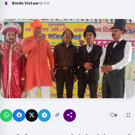
B
Bindu Vistaar
915
0