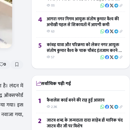
लोगों ने 'बिंदु विस्तार न्यूज' का जताया आभार
111
4
आगरा नगर निगम आयुक्त संतोष कुमार वैश्य की
अनोखी पहल से शिकायतों में आएगी कमी
63
5
कांवड़ यात्रा और परिक्रमा को लेकर नगर आयुक्त
संतोष कुमार वैश्य के चाक चौबंद इंतजाम करने के
निर्देश
57
0
सर्वाधिक पढ़ी गई
है। लंदन में
द्ध ऑक्सफोर्ड
1
कैशलेस कार्ड बनने की राह हुई आसान
 किया गया। इस
2.3K
से नवाजा गया,
2
जाटव शब्द के जन्मदाता दादा साहेब डॉ मानिक चंद
जाटव वीर जी पर विशेष