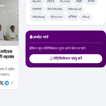
#polic
#RSS
#crime
#BJP
#नगर
#आगरा
##CPAGRA
#Medical
#Railway
#Doctor
#निगम
#bsa
अपडेट पाएँ
ब्रेकिंग न्यूज़ नोटिफिकेशन तुरंत अपने फ़ोन पर पाएँ।
जन्मदिवस
नोटिफिकेशन चालू करें
 ने राष्ट्रीय
रक्तदान
ला नगर पर