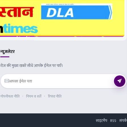
न्यूज़लेटर
रोज़ की मुख्य खबरें सीधे आपके ईमेल पर पाएँ।
गोपनीयता नीति
नियम व शर्तें
रिफंड नीति
साइटमैप
RSS
संपर्क