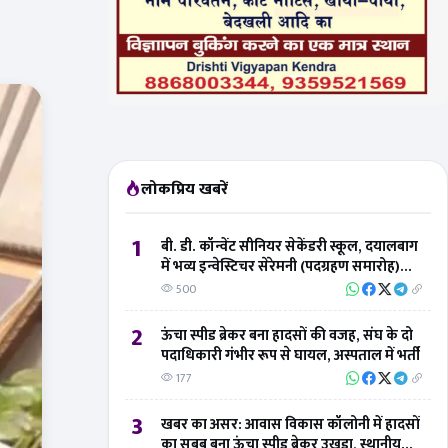
लोकप्रिय खबरें
1
बी. डी. कॉन्वेंट सीनियर सेकेंडरी स्कूल, दयालबाग
में भव्य इन्वेस्टिचर सेरेमनी (पदग्रहण समारोह)
संपन्न
500
2
ऊंचा स्पीड ब्रेकर बना हादसों की वजह, संघ के दो
पदाधिकारी गंभीर रूप से घायल, अस्पताल में भर्ती
177
3
खबर का असर: आवास विकास कॉलोनी में हादसों
का सबब बना ऊंचा स्पीड ब्रेकर उखड़ा, स्थानीय