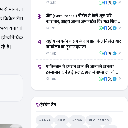
2.3K
्यम से मानवता
3
जेम (Gem Portal) पोर्टल से कैसे शुरू करें
ड क्रिकेट टीम
कारोबार, आइये जानते जेम पोर्टल विशेषज्ञ शिवम्
तिवारी से
ी भव्य बनाया।
1.9K
 होम्योपैथिक
4
राष्ट्रीय स्वयंसेवक संघ के ब्रज प्रांत के अभिलेखागार
े हैं।
कार्यालय का हुआ उद्घाटन
1.8K
5
पाकिस्तान में इमरान खान की जान को खतरा?
इस्लामाबाद में हाई अलर्ट, हाल में वापस ली थी
सुरक्षा
1.8K
ट्रेंडिंग टैग
#AGRA
#DM
#cmo
#Education