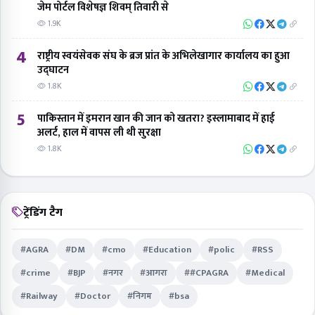
जेम पोर्टल विशेषज्ञ शिवम् तिवारी से
1.9K
4
राष्ट्रीय स्वयंसेवक संघ के ब्रज प्रांत के अभिलेखागार कार्यालय का हुआ
उद्घाटन
1.8K
5
पाकिस्तान में इमरान खान की जान को खतरा? इस्लामाबाद में हाई
अलर्ट, हाल में वापस ली थी सुरक्षा
1.8K
ट्रेंडिंग टैग
#AGRA
#DM
#cmo
#Education
#polic
#RSS
#crime
#BJP
#नगर
#आगरा
##CPAGRA
#Medical
#Railway
#Doctor
#निगम
#bsa