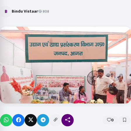
B
Bindu Vistaar
808
0