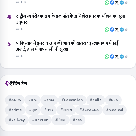
1.9K
4
राष्ट्रीय स्वयंसेवक संघ के ब्रज प्रांत के अभिलेखागार कार्यालय का हुआ
उद्घाटन
1.8K
5
पाकिस्तान में इमरान खान की जान को खतरा? इस्लामाबाद में हाई
अलर्ट, हाल में वापस ली थी सुरक्षा
1.8K
ट्रेंडिंग टैग
#AGRA
#DM
#cmo
#Education
#polic
#RSS
#crime
#BJP
#नगर
#आगरा
##CPAGRA
#Medical
#Railway
#Doctor
#निगम
#bsa