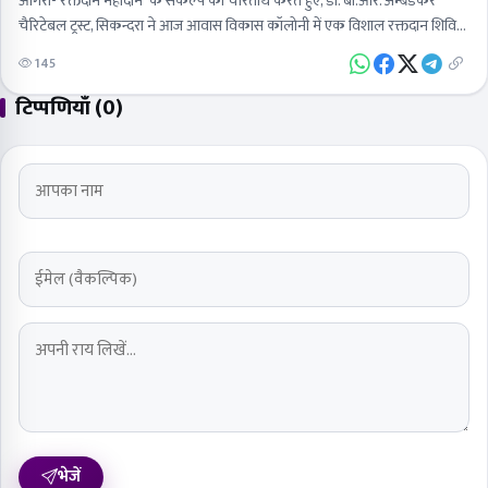
​आगरा-'रक्तदान महादान' के संकल्प को चरितार्थ करते हुए, डॉ. बी.आर. अम्बेडकर
चैरिटेबल ट्रस्ट, सिकन्दरा ने आज आवास विकास कॉलोनी में एक विशाल रक्तदान शिविर
का आयोजन किया। इस…
145
टिप्पणियाँ (0)
भेजें