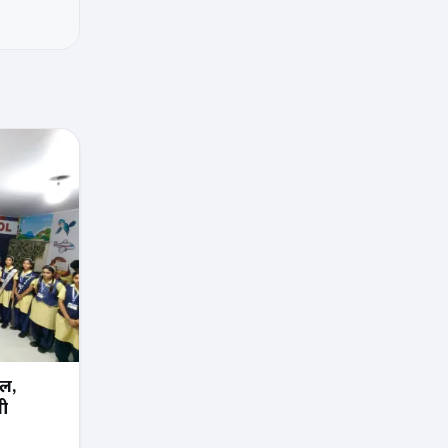
ूल,
नी