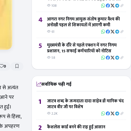
लोगों ने 'बिंदु विस्तार न्यूज' का जताया आभार
108
4
आगरा नगर निगम आयुक्त संतोष कुमार वैश्य की
अनोखी पहल से शिकायतों में आएगी कमी
61
5
मुख्यमंत्री के दौरे से पहले एक्शन में नगर निगम
प्रशासन, 15 सफाई कर्मचारियों को नोटिस
58
0
सर्वाधिक पढ़ी गई
 से अत्यंत
 आने पर
1
जाटव शब्द के जन्मदाता दादा साहेब डॉ मानिक चंद
त हुईं।
जाटव वीर जी पर विशेष
2.2K
प से हिंसा,
2
ं के अपहरण
कैशलेस कार्ड बनने की राह हुई आसान