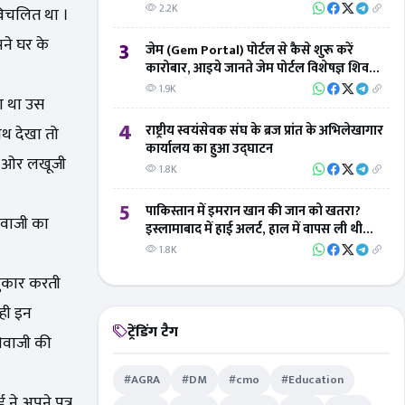
2.2K
 विचलित था ।
पने घर के
3
जेम (Gem Portal) पोर्टल से कैसे शुरू करें
कारोबार, आइये जानते जेम पोर्टल विशेषज्ञ शिवम्
तिवारी से
1.9K
ा था उस
4
राष्ट्रीय स्वयंसेवक संघ के ब्रज प्रांत के अभिलेखागार
ाथ देखा तो
कार्यालय का हुआ उद्घाटन
ले ओर लखूजी
1.8K
5
पाकिस्तान में इमरान खान की जान को खतरा?
शिवाजी का
इस्लामाबाद में हाई अलर्ट, हाल में वापस ली थी
सुरक्षा
1.8K
पुकार करती
 ही इन
ट्रेंडिंग टैग
शिवाजी की
#AGRA
#DM
#cmo
#Education
े अपने पुत्र