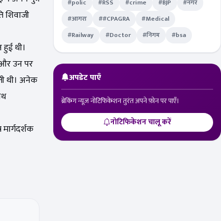
#polic
#RSS
#crime
#BJP
#नगर
ति शिवाजी
#आगरा
##CPAGRA
#Medical
#Railway
#Doctor
#निगम
#bsa
 हुई थी।
ा और उन पर
अपडेट पाएँ
खती थी। अनेक
ाथ
ब्रेकिंग न्यूज़ नोटिफिकेशन तुरंत अपने फ़ोन पर पाएँ।
नोटिफिकेशन चालू करें
 मार्गदर्शक