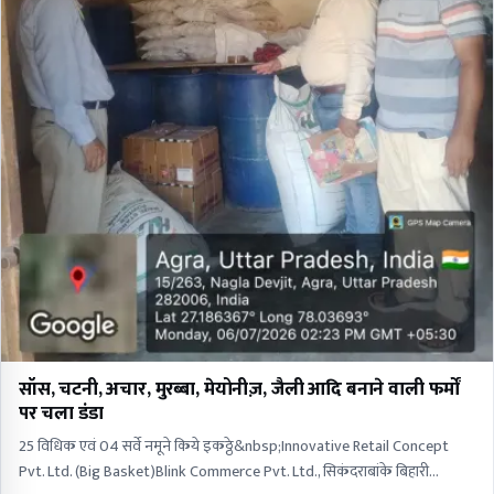
सॉस, चटनी, अचार, मुरब्बा, मेयोनीज़, जैली आदि बनाने वाली फर्मों
पर चला डंडा
25 विधिक एवं 04 सर्वे नमूने किये इकठ्ठे&nbsp;Innovative Retail Concept
Pvt. Ltd. (Big Basket)Blink Commerce Pvt. Ltd., सिकंदराबांके बिहारी