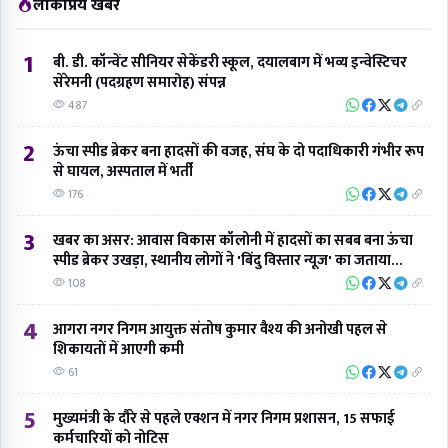
लोकप्रिय खबरें
1
बी. डी. कॉन्वेंट सीनियर सेकेंडरी स्कूल, दयालबाग में भव्य इन्वेस्टिचर
सेरेमनी (पदग्रहण समारोह) संपन्न
487
2
ऊंचा स्पीड ब्रेकर बना हादसों की वजह, संघ के दो पदाधिकारी गंभीर रूप
से घायल, अस्पताल में भर्ती
176
3
खबर का असर: आवास विकास कॉलोनी में हादसों का सबब बना ऊंचा
स्पीड ब्रेकर उखड़ा, स्थानीय लोगों ने 'बिंदु विस्तार न्यूज' का जताया
आभार
108
4
आगरा नगर निगम आयुक्त संतोष कुमार वैश्य की अनोखी पहल से
शिकायतों में आएगी कमी
61
5
मुख्यमंत्री के दौरे से पहले एक्शन में नगर निगम प्रशासन, 15 सफाई
कर्मचारियों को नोटिस