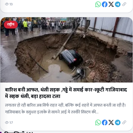
इंटरनेशनल&nbsp;साई एग्रो एंड फूड वर्क्स प्रा. लि., खड़वई, रनकताInstakart…
13
राष्ट्रीय
बारिश बनी आफत, धंसी सड़क ,गड्ढे में समाई कार-स्कूटी गाजियाबाद
में सड़क धंसी, बड़ा हादसा टला
लगातार हो रही बारिश अब सिर्फ राहत नहीं, बल्कि कई शहरों में आफत बनती जा रही है।
गाजियाबाद के वसुंधरा इलाके से सामने आई ये तस्वीरें सिस्टम की…
17