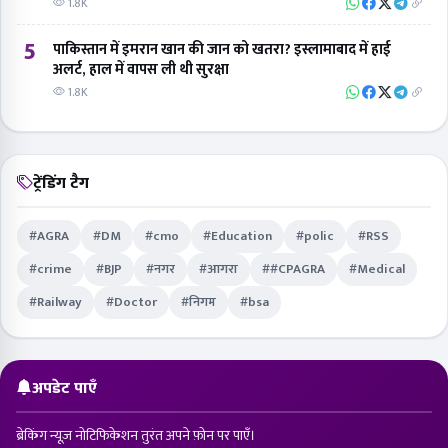
1.8K
5
पाकिस्तान में इमरान खान की जान को खतरा? इस्लामाबाद में हाई
अलर्ट, हाल में वापस ली थी सुरक्षा
1.8K
ट्रेंडिंग टैग
#AGRA
#DM
#cmo
#Education
#polic
#RSS
#crime
#BJP
#नगर
#आगरा
##CPAGRA
#Medical
#Railway
#Doctor
#निगम
#bsa
अपडेट पाएँ
ब्रेकिंग न्यूज़ नोटिफिकेशन तुरंत अपने फ़ोन पर पाएँ।