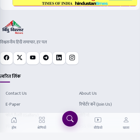
विश्वसनीय हिंदी समाचार, हर पल
त्वरित लिंक
Contact Us
About Us
E-Paper
रिपोर्टर बनें (Join Us)
फोटो गैलरी (Gallery)
वीडियो
लॉगिन
RSS फ़ीड
होम
श्रेणियाँ
वीडियो
खाता