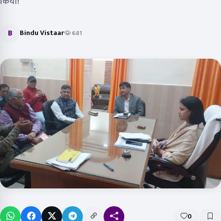
किया!
B
Bindu Vistaar
681
0