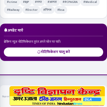
#crime
#BJP
#नगर
#आगरा
##CPAGRA
#Medical
#Railway
#Doctor
#निगम
#bsa
अपडेट पाएँ
ब्रेकिंग न्यूज़ नोटिफिकेशन तुरंत अपने फ़ोन पर पाएँ।
नोटिफिकेशन चालू करें
विज्ञापन