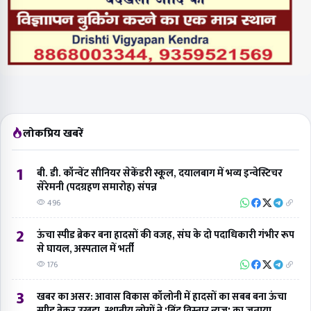
लोकप्रिय खबरें
1
बी. डी. कॉन्वेंट सीनियर सेकेंडरी स्कूल, दयालबाग में भव्य इन्वेस्टिचर
सेरेमनी (पदग्रहण समारोह) संपन्न
496
2
ऊंचा स्पीड ब्रेकर बना हादसों की वजह, संघ के दो पदाधिकारी गंभीर रूप
से घायल, अस्पताल में भर्ती
176
3
खबर का असर: आवास विकास कॉलोनी में हादसों का सबब बना ऊंचा
स्पीड ब्रेकर उखड़ा, स्थानीय लोगों ने 'बिंदु विस्तार न्यूज' का जताया