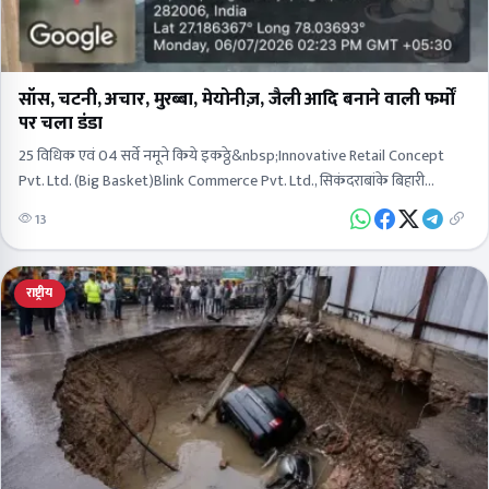
सॉस, चटनी, अचार, मुरब्बा, मेयोनीज़, जैली आदि बनाने वाली फर्मों
पर चला डंडा
25 विधिक एवं 04 सर्वे नमूने किये इकठ्ठे&nbsp;Innovative Retail Concept
Pvt. Ltd. (Big Basket)Blink Commerce Pvt. Ltd., सिकंदराबांके बिहारी
इंटरनेशनल&nbsp;साई एग्रो एंड फूड वर्क्स प्रा. लि., खड़वई, रनकताInstakart…
13
राष्ट्रीय