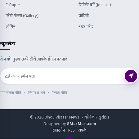
E-Paper
रिपोर्टर बनें (Join Us)
फोटो गैलरी (Gallery)
वीडियो
लॉगिन
RSS फ़ीड
न्यूज़लेटर
रोज़ की मुख्य खबरें सीधे आपके ईमेल पर पाएँ।
गोपनीयता नीति
नियम व शर्तें
रिफंड नीति
© 2026 Bindu Vistaar News · सर्वाधिकार सुरक्षित
Designed by
GMaxMart.com
साइटमैप
RSS
संपर्क