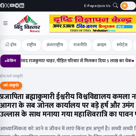
E-Paper
Join Us
होम
राष्ट्रीय
अंतरराष्ट्रीय
राजनीति
क्राइम
स्पोर्ट्स
चे सांसद राजकुमार चाहर, पीड़ित परिवार से मिलकर दिया 5 लाख का चेक
हर्षोल्ला
ब्रेकिंग
होम
/
धर्म-संस्कृति
धर्म-संस्कृति
प्रजापिता ब्रह्माकुमारी ईश्वरीय विश्वविद्यालय कमला 
आगरा के सब जोनल कार्यालय पर बड़े हर्ष और उमंग
उल्लास के साथ मनाया गया महाशिवरात्रि का पावन प
आध्यात्मिकता को जाने व जीवन में लाएं बिना हम अपूर्ण है। सच्ची सच्ची श