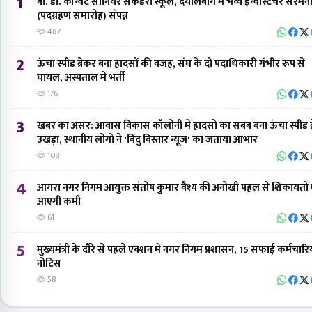
1
बी. डी. कॉन्वेंट सीनियर सेकेंडरी स्कूल, दयालबाग में भव्य इन्वेस्टिचर सेरेमन
(पदग्रहण समारोह) संपन्न
487
2
ऊंचा स्पीड ब्रेकर बना हादसों की वजह, संघ के दो पदाधिकारी गंभीर रूप से
घायल, अस्पताल में भर्ती
176
3
खबर का असर: आवास विकास कॉलोनी में हादसों का सबब बना ऊंचा स्पीड ब्
उखड़ा, स्थानीय लोगों ने 'बिंदु विस्तार न्यूज' का जताया आभार
108
4
आगरा नगर निगम आयुक्त संतोष कुमार वैश्य की अनोखी पहल से शिकायतों म
आएगी कमी
61
5
मुख्यमंत्री के दौरे से पहले एक्शन में नगर निगम प्रशासन, 15 सफाई कर्मचारि
नोटिस
58