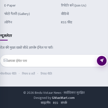
E-Paper
रिपोर्टर बनें (Join Us)
फोटो गैलरी (Gallery)
वीडियो
लॉगिन
RSS फ़ीड
न्यूज़लेटर
रोज़ की मुख्य खबरें सीधे आपके ईमेल पर पाएँ।
गोपनीयता नीति
नियम व शर्तें
रिफंड नीति
© 2026 Bindu Vistaar News · सर्वाधिकार सुरक्षित
Designed by
GMaxMart.com
साइटमैप
RSS
संपर्क