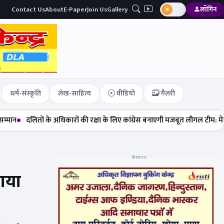
Contact Us
About
E-Paper
Join Us
Gallery
लॉगिन
धर्म-संस्कृति
लेख-साहित्य
वीडियो
गैलरी
 के अधिकारों की रक्षा के लिए कांग्रेस बनाएगी मजबूत लीगल टीम: मेघा सेहरा
नए स
विज्ञापन
नाया