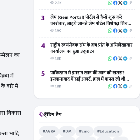
2.2K
3
जेम (Gem Portal) पोर्टल से कैसे शुरू करें
कारोबार, आइये जानते जेम पोर्टल विशेषज्ञ शिवम्
तिवारी से
1.9K
4
राष्ट्रीय स्वयंसेवक संघ के ब्रज प्रांत के अभिलेखागार
कार्यालय का हुआ उद्घाटन
सम्मेलन का
1.8K
5
पाकिस्तान में इमरान खान की जान को खतरा?
क्रम में
इस्लामाबाद में हाई अलर्ट, हाल में वापस ली थी
 बारे में
सुरक्षा
1.8K
 आगरा विकास
ट्रेंडिंग टैग
#AGRA
#DM
#cmo
#Education
यन्ता आदि