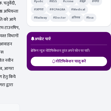
#polic
#RSS
#crime
#BJP
#नगर
. चतुर्वेदी,
#आगरा
##CPAGRA
#Medical
ष्ठ अभियन्ता
#Railway
#Doctor
#निगम
#bsa
गति को आगे
ुरम टाउनषिप,
मस्त विभागों
अपडेट पाएँ
का आवाहन
ब्रेकिंग न्यूज़ नोटिफिकेशन तुरंत अपने फ़ोन पर पाएँ।
कास
ावित नवीन
नोटिफिकेशन चालू करें
चिव, आगरा
 हेतु किये
रा द्वारा