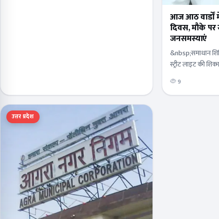
आज आठ वार्डों 
दिवस, मौके पर स
जनसमस्याएं
&nbsp;समाधान शिव
स्ट्रीट लाइट की शि
अगस्त से 15 दिसंबर
9
जलकर के लिए लाग
उत्तर प्रदेश