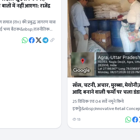
तों में नहीं आएगा: राजेंद्र
 समाज (रा०) की प्रबुद्ध जागरण यात्रा
 हुई भव्य बैठक&nbsp;राजनीतिक
्ट्रीय अध्यक्ष, कहा- बिना ब्राह्मणों के
सॉस, चटनी, अचार, मुरब्बा, मेयोनीज
आदि बनाने वाली फर्मों पर चला डंड
25 विधिक एवं 04 सर्वे नमूने किये
इकठ्ठे&nbsp;Innovative Retail Concep
(Big Basket)Blink Commerce Pvt. Ltd
13
सिकंदराबांके बिहारी इंटरनेशनल&nbsp;साई ए
वर्क्स प्रा. लि., खड़वई, रनकताInstakart…