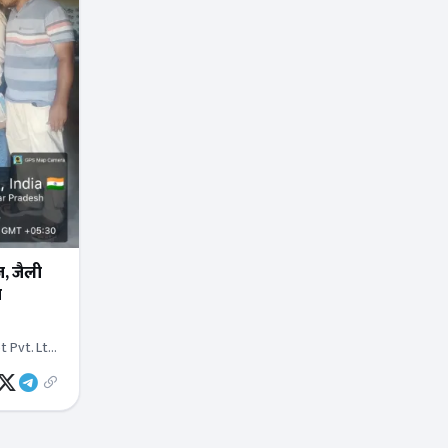
़, जैली
ा
t Pvt. Ltd.
.,
ग्रो एंड फूड