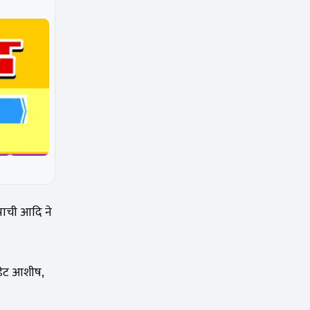
्राची आदि ने
कैडेट आशीष,