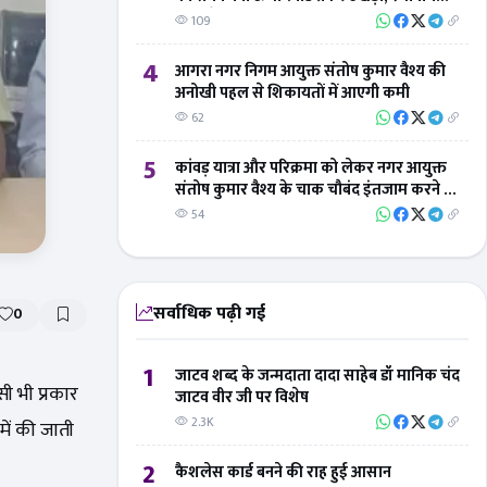
लोगों ने 'बिंदु विस्तार न्यूज' का जताया आभार
109
4
आगरा नगर निगम आयुक्त संतोष कुमार वैश्य की
अनोखी पहल से शिकायतों में आएगी कमी
62
5
कांवड़ यात्रा और परिक्रमा को लेकर नगर आयुक्त
संतोष कुमार वैश्य के चाक चौबंद इंतजाम करने के
निर्देश
54
सर्वाधिक पढ़ी गई
0
1
जाटव शब्द के जन्मदाता दादा साहेब डॉ मानिक चंद
सी भी प्रकार
जाटव वीर जी पर विशेष
2.3K
में की जाती
2
कैशलेस कार्ड बनने की राह हुई आसान