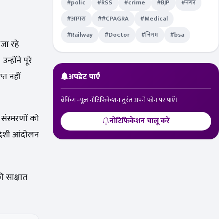
#polic
#RSS
#crime
#BJP
#नगर
#आगरा
##CPAGRA
#Medical
#Railway
#Doctor
#निगम
#bsa
जा रहे
्होंने पूरे
त नहीं
अपडेट पाएँ
ब्रेकिंग न्यूज़ नोटिफिकेशन तुरंत अपने फ़ोन पर पाएँ।
संस्मरणों को
नोटिफिकेशन चालू करें
्वदेशी आंदोलन
ी साक्षात