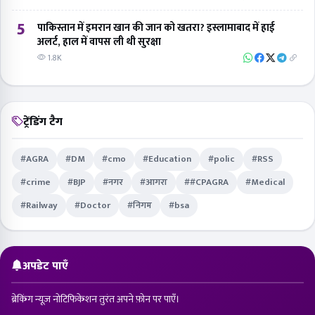
5
पाकिस्तान में इमरान खान की जान को खतरा? इस्लामाबाद में हाई
अलर्ट, हाल में वापस ली थी सुरक्षा
1.8K
ट्रेंडिंग टैग
#AGRA
#DM
#cmo
#Education
#polic
#RSS
#crime
#BJP
#नगर
#आगरा
##CPAGRA
#Medical
#Railway
#Doctor
#निगम
#bsa
अपडेट पाएँ
ब्रेकिंग न्यूज़ नोटिफिकेशन तुरंत अपने फ़ोन पर पाएँ।