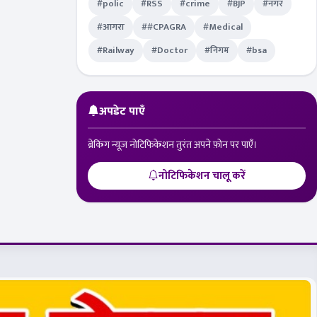
#polic
#RSS
#crime
#BJP
#नगर
#आगरा
##CPAGRA
#Medical
#Railway
#Doctor
#निगम
#bsa
अपडेट पाएँ
ब्रेकिंग न्यूज़ नोटिफिकेशन तुरंत अपने फ़ोन पर पाएँ।
नोटिफिकेशन चालू करें