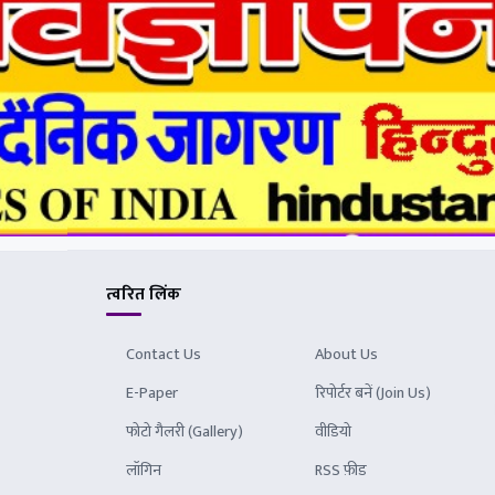
त्वरित लिंक
Contact Us
About Us
E-Paper
रिपोर्टर बनें (Join Us)
फोटो गैलरी (Gallery)
वीडियो
लॉगिन
RSS फ़ीड