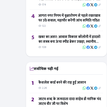
174
4
आगरा नगर निगम में वृक्षारोपण से पहले रखरखाव
पर उठे सवाल, महापौर करेंगी जांच समिति गठित
122
5
खबर का असर: आवास विकास कॉलोनी में हादसों
का सबब बना ऊंचा स्पीड ब्रेकर उखड़ा, स्थानीय
लोगों ने 'बिंदु विस्तार न्यूज' का जताया आभार
108
सर्वाधिक पढ़ी गई
1
कैशलेस कार्ड बनने की राह हुई आसान
2.2K
2
जाटव शब्द के जन्मदाता दादा साहेब डॉ मानिक चंद
जाटव वीर जी पर विशेष